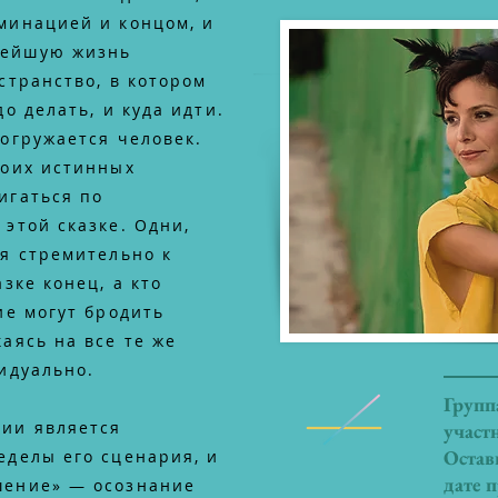
минацией и концом, и
нейшую жизнь
странство, в котором
до делать, и куда идти.
погружается человек.
воих истинных
игаться по
этой сказке. Одни,
ся стремительно к
зке конец, а кто
ие могут бродить
аясь на все те же
видуально.
Групп
ии является
участ
Оставь
еделы его сценария, и
дате 
шение» — осознание