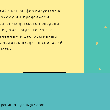
рий? Как он формируется? К
 Почему мы продолжаем
ратегию детского поведения
ни даже тогда, когда это
езненным и деструктивным
к человек входит в сценарий
знать?
ренинга 1 день (6 часов)