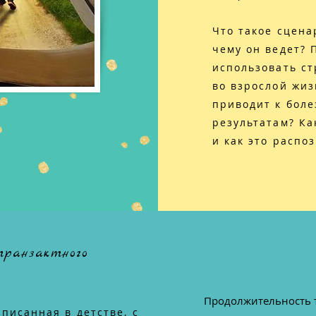
Что такое сцена
чему он ведет?
использовать ст
во взрослой жиз
приводит к бол
результатам? Ка
и как это распо
транзактного
Продолжительность т
аписанная в детстве, с