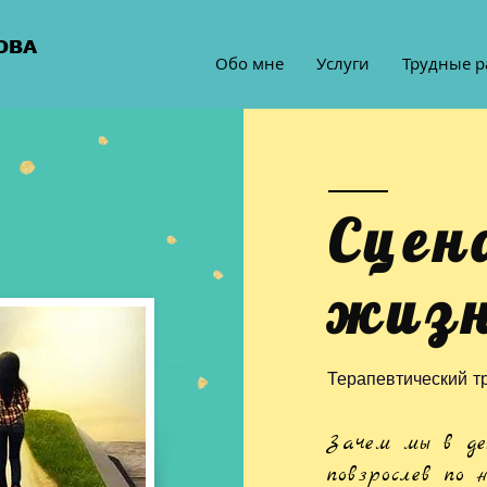
ОВА
Обо мне
Услуги
Трудные р
Сцен
жиз
Терапевтический т
Зачем мы в де
повзрослев по 