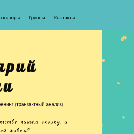
азговоры
Группы
Контакты
арий
ни
ренинг
(
транзактный анализ)
тстве пишем сказку, а
ней живем?