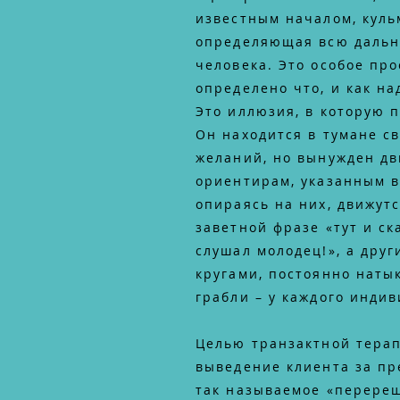
известным началом, куль
определяющая всю даль
человека. Это особое про
определено что, и как на
Это иллюзия, в которую 
Он находится в тумане с
желаний, но вынужден дв
ориентирам, указанным в 
опираясь на них, движут
заветной фразе «тут и ска
слушал молодец!», а друг
кругами, постоянно натык
грабли – у каждого инди
Целью транзактной терап
выведение клиента за пр
так называемое «перере