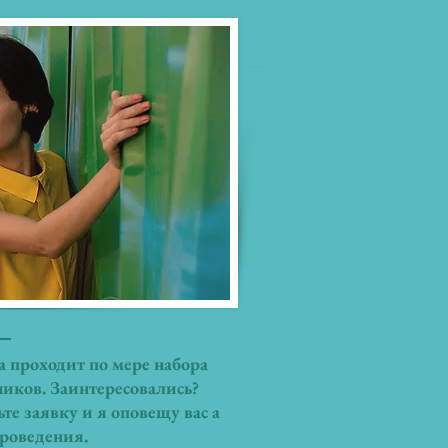
а проходит по мере набора
ников. Заинтересовались?
те заявку и я оповещу вас а
проведения.